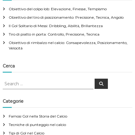
Obiettivo del colpo lob: Elevazione, Finesse, Tempismo
Obiettivo del tiro di posizionamento: Precisione, Tecnica, Angolo
Il Gol Solitario di Messi: Dribbling, Abilità, Brillantezza
Tiro di piatto in porta: Controllo, Precisione, Tecnica
Obiettivo di rimbalzo nel calcio: Consapevolezza, Posizionamento,
Velocità
Cerca
S
S
e
e
a
a
r
c
r
Categorie
h
c
h
Famosi Gol nella Storia del Calcio
f
Tecniche di punteggio nel calcio
o
r
Tipi di Gol nel Calcio