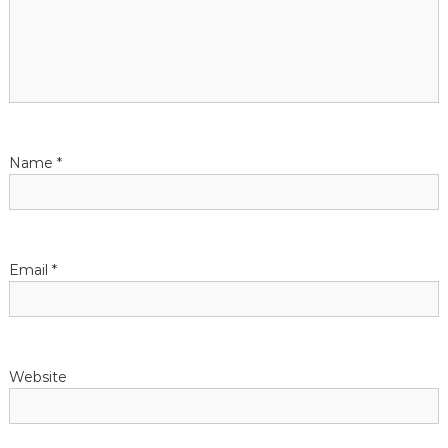
g
a
t
i
Name
*
o
n
Email
*
Website