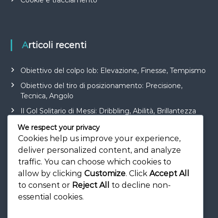
Cookie e tracciamento
Articoli recenti
Obiettivo del colpo lob: Elevazione, Finesse, Tempismo
Obiettivo del tiro di posizionamento: Precisione,
Tecnica, Angolo
Il Gol Solitario di Messi: Dribbling, Abilità, Brillantezza
Tiro di piatto in porta: Controllo, Precisione, Tecnica
We respect your privacy
Cookies help us improve your experience,
Obiettivo di rimbalzo nel calcio: Consapevolezza,
deliver personalized content, and analyze
Posizionamento, Velocità
traffic. You can choose which cookies to
allow by clicking
Customize
. Click
Accept All
to consent or
Reject All
to decline non-
essential cookies.