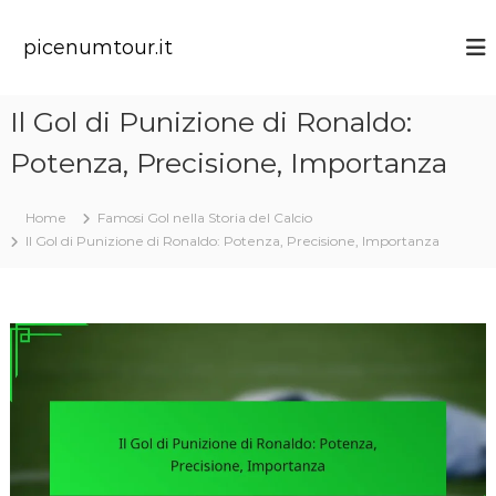
S
k
picenumtour.it
i
p
t
Il Gol di Punizione di Ronaldo:
o
c
Potenza, Precisione, Importanza
o
n
t
Home
Famosi Gol nella Storia del Calcio
e
Il Gol di Punizione di Ronaldo: Potenza, Precisione, Importanza
n
t