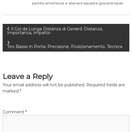
partite amichevoli e allenare squadre giovanili locali.
P
Il Gol da Lunga Distanza di Gerrard: Distanza,
Importanza, Impatto
o
Tiro Basso in Porta: Precisione, Posizionamento, Tecnica
s
t
Leave a Reply
n
Your email address will not be published.
Required fields are
marked
*
a
v
Comment
*
i