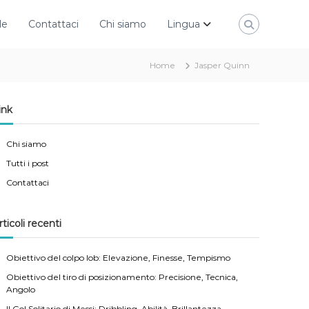
le
Contattaci
Chi siamo
Lingua
Home
Jasper Quinn
ink
Chi siamo
Tutti i post
Contattaci
rticoli recenti
Obiettivo del colpo lob: Elevazione, Finesse, Tempismo
Obiettivo del tiro di posizionamento: Precisione, Tecnica,
Angolo
Il Gol Solitario di Messi: Dribbling, Abilità, Brillantezza