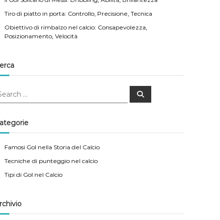
Tiro di piatto in porta: Controllo, Precisione, Tecnica
Obiettivo di rimbalzo nel calcio: Consapevolezza,
Posizionamento, Velocità
erca
S
e
a
r
c
ategorie
h
Famosi Gol nella Storia del Calcio
Tecniche di punteggio nel calcio
Tipi di Gol nel Calcio
rchivio