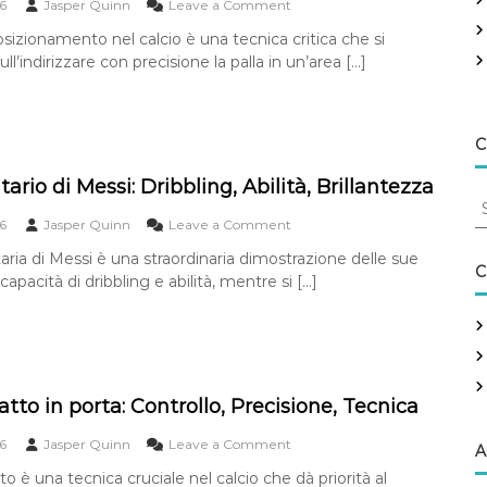
o
6
Jasper Quinn
Leave a Comment
l
n
c
osizionamento nel calcio è una tecnica critica che si
O
o
ll’indirizzare con precisione la palla in un’area […]
b
l
i
p
e
o
t
l
t
C
o
i
b
v
litario di Messi: Dribbling, Abilità, Brillantezza
:
S
o
E
d
e
o
6
Jasper Quinn
Leave a Comment
l
e
n
a
e
litaria di Messi è una straordinaria dimostrazione delle sue
l
I
v
r
C
t
capacità di dribbling e abilità, mentre si […]
l
a
c
i
G
z
h
r
o
i
f
o
l
o
d
o
S
n
i
o
r
e
p
l
,
iatto in porta: Controllo, Precisione, Tecnica
:
o
i
F
s
t
i
o
6
Jasper Quinn
Leave a Comment
A
i
a
n
n
z
iatto è una tecnica cruciale nel calcio che dà priorità al
r
e
T