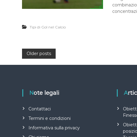
combinazion
concentraz
Tipi di Gol nel Calcio
P
Older posts
o
s
Note legali
Art
t
s
Contattaci
Obiett
Fines
Termini e condizioni
n
Obietti
Informativa sulla privacy
posizi