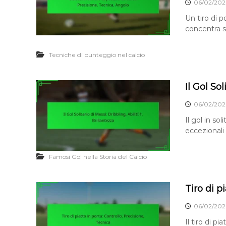
06/02/202
Un tiro di p
concentra su
Tecniche di punteggio nel calcio
Il Gol So
06/02/202
Il gol in so
eccezionali 
Famosi Gol nella Storia del Calcio
Tiro di p
06/02/202
Il tiro di p