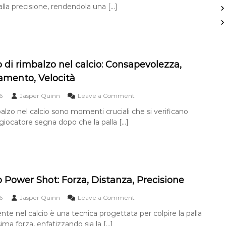
i
i
s
alla precisione, rendendola una […]
i
o
o
s
r
n
d
e
o
a
i
,
d
m
M
T
i
e
e
e
p
n
s
m
i
 di rimbalzo nel calcio: Consapevolezza,
t
s
p
a
o
amento, Velocità
i
i
t
:
:
s
t
P
o
6
Jasper Quinn
Leave a Comment
D
m
o
r
n
r
o
i
balzo nel calcio sono momenti cruciali che si verificano
e
O
i
n
c
iocatore segna dopo che la palla […]
b
b
p
i
i
b
o
s
e
l
r
i
t
i
t
o
t
n
a
n
i
g
:
e
v
,
o Power Shot: Forza, Distanza, Precisione
C
,
o
A
o
T
d
b
o
6
Jasper Quinn
Leave a Comment
n
e
i
i
n
t
c
nte nel calcio è una tecnica progettata per colpire la palla
r
l
O
r
n
i
i
ima forza, enfatizzando sia la […]
b
o