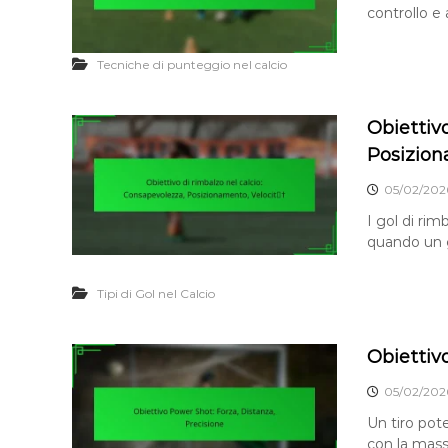
controllo e 
Tecniche di punteggio nel calcio
Obiettivo
Posizion
05/02/202
I gol di rim
quando un g
Tipi di Gol nel Calcio
Obiettiv
05/02/202
Un tiro pote
con la mass