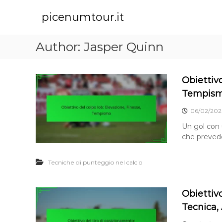
S
k
picenumtour.it
i
p
Author:
Jasper Quinn
t
o
c
o
Obiettivo
n
Tempis
t
e
06/02/202
n
Un gol con 
t
che prevede 
Tecniche di punteggio nel calcio
Obiettivo
Tecnica,