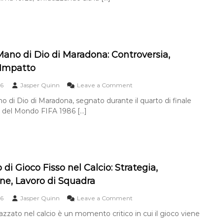
i
m
t
i
l
c
b
à
e
l
a
a
,
t
o
,
l
B
t
,
A
z
r
i
P
n
o
i
v
r
 Mano di Dio di Maradona: Controversia,
g
n
l
o
e
o
 Impatto
e
l
P
c
l
l
a
o
i
o
o
6
Jasper Quinn
Leave a Comment
c
n
w
s
n
a
t
e
i
no di Dio di Maradona, segnato durante il quarto di finale
I
l
e
r
o
 del Mondo FIFA 1986 […]
l
c
z
S
n
G
i
z
h
e
o
o
a
o
,
l
:
t
T
d
C
:
e
i
o
F
c
M
n
 di Gioco Fisso nel Calcio: Strategia,
o
n
a
s
r
i
ne, Lavoro di Squadra
n
a
z
c
o
p
a
a
o
6
Jasper Quinn
Leave a Comment
d
e
,
n
i
v
D
azzato nel calcio è un momento critico in cui il gioco viene
O
D
o
i