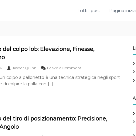
Tutti i post
Pagina inizia
L
 del colpo lob: Elevazione, Finesse,
mo
o
6
Jasper Quinn
Leave a Comment
n
un colpo a pallonetto è una tecnica strategica negli sport
O
di colpire la palla con […]
b
i
e
A
t
t
i
v
 del tiro di posizionamento: Precisione,
o
 Angolo
d
e