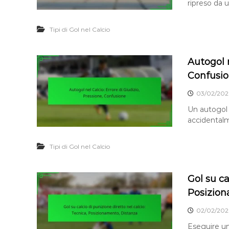
ripreso da 
Tipi di Gol nel Calcio
Autogol n
Confusi
03/02/202
Un autogol 
accidentalm
Tipi di Gol nel Calcio
Gol su ca
Posizion
02/02/202
Eseguire un 