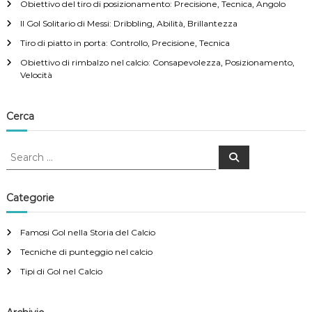
Obiettivo del tiro di posizionamento: Precisione, Tecnica, Angolo
Il Gol Solitario di Messi: Dribbling, Abilità, Brillantezza
Tiro di piatto in porta: Controllo, Precisione, Tecnica
Obiettivo di rimbalzo nel calcio: Consapevolezza, Posizionamento,
Velocità
Cerca
S
S
e
e
a
a
r
c
r
Categorie
h
c
h
Famosi Gol nella Storia del Calcio
f
Tecniche di punteggio nel calcio
o
r
Tipi di Gol nel Calcio
: