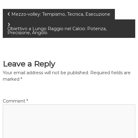
P
Mezzo-volley: Tempismo, Tecnica, Esecuzione
o
Obiettivo a Lungo Raggio nel Calcio: Potenza,
Precisione, Angolo
s
t
Leave a Reply
n
Your email address will not be published.
Required fields are
marked
*
a
v
Comment
*
i
g