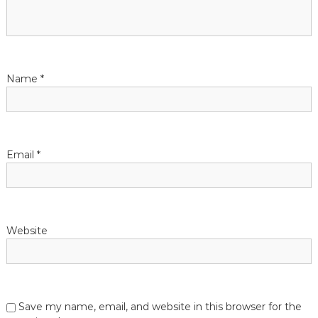
a
t
i
Name
*
o
n
Email
*
Website
Save my name, email, and website in this browser for the