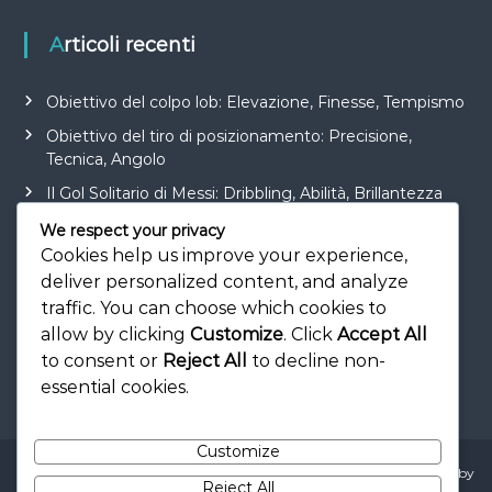
Articoli recenti
Obiettivo del colpo lob: Elevazione, Finesse, Tempismo
Obiettivo del tiro di posizionamento: Precisione,
Tecnica, Angolo
Il Gol Solitario di Messi: Dribbling, Abilità, Brillantezza
Tiro di piatto in porta: Controllo, Precisione, Tecnica
We respect your privacy
Cookies help us improve your experience,
Obiettivo di rimbalzo nel calcio: Consapevolezza,
deliver personalized content, and analyze
Posizionamento, Velocità
traffic. You can choose which cookies to
allow by clicking
Customize
. Click
Accept All
to consent or
Reject All
to decline non-
essential cookies.
Customize
Copyright © 2026
picenumtour.it
All rights reserved. Theme:
Flash
by
Reject All