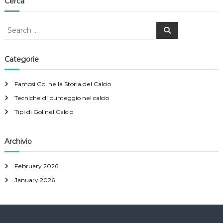
a
Cerca
t
S
S
e
e
a
i
a
r
c
r
Categorie
h
o
c
h
Famosi Gol nella Storia del Calcio
n
f
Tecniche di punteggio nel calcio
o
r
Tipi di Gol nel Calcio
:
Archivio
February 2026
January 2026