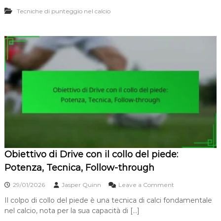
o
e
o
,
Tecniche di punteggio nel calcio
t
l
P
t
o
r
i
e
v
c
o
i
P
s
o
i
w
o
e
n
r
e
S
,
h
T
o
e
t
c
:
n
F
i
Obiettivo di Drive con il collo del piede:
o
c
r
Potenza, Tecnica, Follow-through
a
z
a
o
29/01/2026
Jasper Quinn
Leave a Comment
,
n
D
Il colpo di collo del piede è una tecnica di calci fondamentale
O
i
nel calcio, nota per la sua capacità di […]
b
s
i