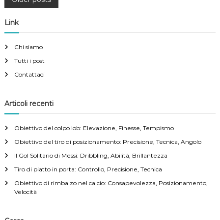
P
o
Link
s
Chi siamo
Tutti i post
t
Contattaci
s
Articoli recenti
n
Obiettivo del colpo lob: Elevazione, Finesse, Tempismo
a
Obiettivo del tiro di posizionamento: Precisione, Tecnica, Angolo
v
Il Gol Solitario di Messi: Dribbling, Abilità, Brillantezza
Tiro di piatto in porta: Controllo, Precisione, Tecnica
i
Obiettivo di rimbalzo nel calcio: Consapevolezza, Posizionamento,
Velocità
g