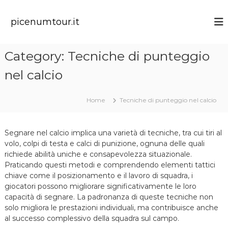
S
k
picenumtour.it
i
p
t
Category:
Tecniche di punteggio
o
c
nel calcio
o
n
t
Home
Tecniche di punteggio nel calcio
e
n
t
Segnare nel calcio implica una varietà di tecniche, tra cui tiri al
volo, colpi di testa e calci di punizione, ognuna delle quali
richiede abilità uniche e consapevolezza situazionale.
Praticando questi metodi e comprendendo elementi tattici
chiave come il posizionamento e il lavoro di squadra, i
giocatori possono migliorare significativamente le loro
capacità di segnare. La padronanza di queste tecniche non
solo migliora le prestazioni individuali, ma contribuisce anche
al successo complessivo della squadra sul campo.