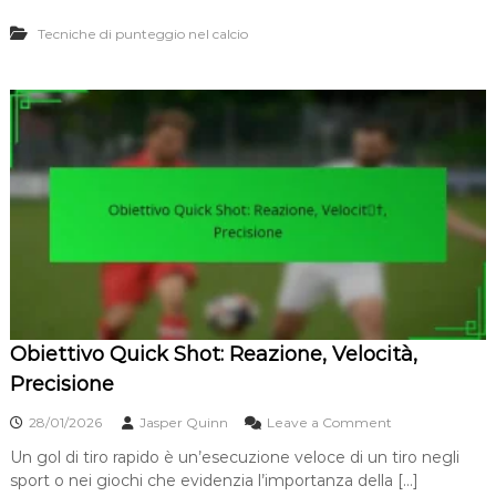
t
e
a
Tecniche di punteggio nel calcio
t
n
t
z
i
a
v
,
o
P
d
r
i
e
D
c
r
i
i
s
v
i
e
o
c
n
o
e
n
i
Obiettivo Quick Shot: Reazione, Velocità,
l
c
Precisione
o
l
o
28/01/2026
Jasper Quinn
Leave a Comment
l
n
o
Un gol di tiro rapido è un’esecuzione veloce di un tiro negli
O
d
sport o nei giochi che evidenzia l’importanza della […]
b
e