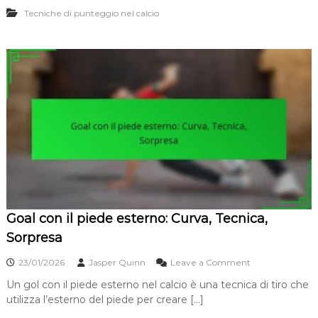
o
z
,
Tecniche di punteggio nel calcio
l
o
V
l
-
e
o
v
l
w
o
o
-
l
c
t
l
i
h
e
t
r
y
à
o
:
,
u
T
P
g
e
r
h
m
e
p
c
i
i
s
s
m
i
Goal con il piede esterno: Curva, Tecnica,
o
o
,
n
Sorpresa
T
e
e
o
23/01/2026
Jasper Quinn
Leave a Comment
c
n
n
Un gol con il piede esterno nel calcio è una tecnica di tiro che
G
i
utilizza l’esterno del piede per creare […]
o
c
a