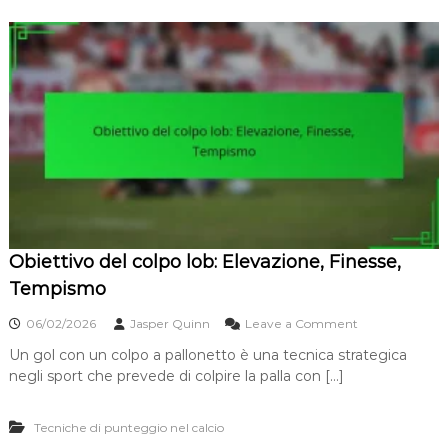
Obiettivo del colpo lob: Elevazione, Finesse,
Tempismo
o
06/02/2026
Jasper Quinn
Leave a Comment
n
Un gol con un colpo a pallonetto è una tecnica strategica
O
negli sport che prevede di colpire la palla con […]
b
i
e
Tecniche di punteggio nel calcio
t