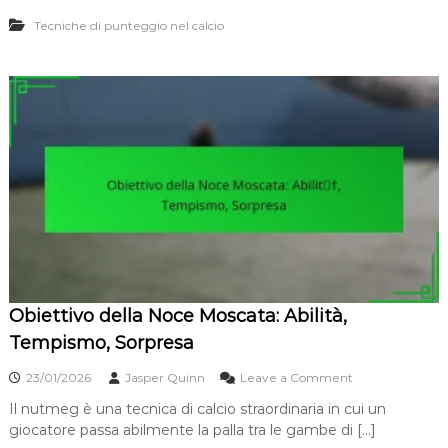
a
l
,
Tecniche di punteggio nel calcio
c
E
o
s
n
e
i
c
l
u
p
z
i
i
e
o
d
n
e
e
e
s
t
e
r
n
Obiettivo della Noce Moscata: Abilità,
o
:
Tempismo, Sorpresa
C
u
o
23/01/2026
Jasper Quinn
Leave a Comment
r
n
v
Il nutmeg è una tecnica di calcio straordinaria in cui un
O
a
giocatore passa abilmente la palla tra le gambe di […]
b
,