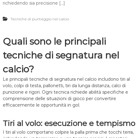
b
i
richiedendo sia precisione […]
i
e
l
t
i
Tecniche di punteggio nel calcio
t
t
i
à
v
,
o
Quali sono le principali
T
L
e
o
m
tecniche di segnatura nel
n
p
g
i
S
calcio?
s
h
m
o
o
Le principali tecniche di segnatura nel calcio includono tiri al
t
,
volo, colpi di testa, pallonetti, tiri da lunga distanza, calci di
:
S
D
punizione e rigori. Ogni tecnica richiede abilità specifiche e
o
i
comprensione delle situazioni di gioco per convertire
r
s
efficacemente le opportunità in gol.
p
t
r
a
e
n
Tiri al volo: esecuzione e tempismo
s
z
a
a
I tiri al volo comportano colpire la palla prima che tocchi terra,
,