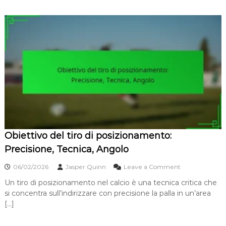
t
i
v
o
d
e
l
c
o
l
p
o
l
o
b
Obiettivo del tiro di posizionamento:
:
E
Precisione, Tecnica, Angolo
l
e
o
06/02/2026
Jasper Quinn
Leave a Comment
v
n
a
Un tiro di posizionamento nel calcio è una tecnica critica che
O
z
si concentra sull’indirizzare con precisione la palla in un’area
b
i
i
[…]
o
e
n
t