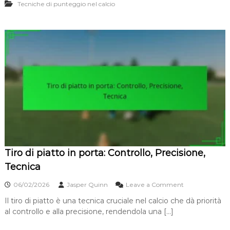
e
Tecniche di punteggio nel calcio
t
,
i
F
v
i
o
n
d
e
e
s
l
s
t
e
i
,
r
T
o
e
d
m
i
p
p
i
o
s
s
m
Tiro di piatto in porta: Controllo, Precisione,
i
o
z
Tecnica
i
o
o
06/02/2026
Jasper Quinn
Leave a Comment
n
n
a
Il tiro di piatto è una tecnica cruciale nel calcio che dà priorità
T
m
al controllo e alla precisione, rendendola una […]
i
e
r
n