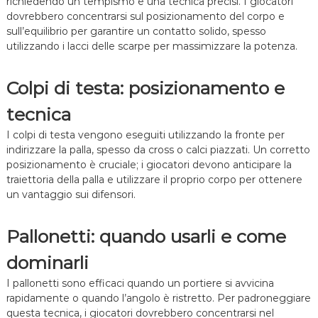
richiedendo un tempismo e una tecnica precisi. I giocatori
P
dovrebbero concentrarsi sul posizionamento del corpo e
r
sull’equilibrio per garantire un contatto solido, spesso
e
utilizzando i lacci delle scarpe per massimizzare la potenza.
c
i
s
Colpi di testa: posizionamento e
i
o
tecnica
n
e
I colpi di testa vengono eseguiti utilizzando la fronte per
,
T
indirizzare la palla, spesso da cross o calci piazzati. Un corretto
e
posizionamento è cruciale; i giocatori devono anticipare la
c
traiettoria della palla e utilizzare il proprio corpo per ottenere
n
un vantaggio sui difensori.
i
c
a
Pallonetti: quando usarli e come
dominarli
I pallonetti sono efficaci quando un portiere si avvicina
rapidamente o quando l’angolo è ristretto. Per padroneggiare
questa tecnica, i giocatori dovrebbero concentrarsi nel