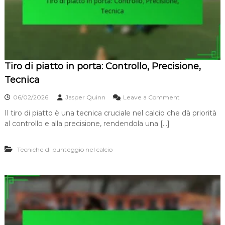
d
n
i
e
M
,
e
T
s
e
s
c
i
n
Tiro di piatto in porta: Controllo, Precisione,
:
i
D
Tecnica
c
r
a
i
o
,
06/02/2026
Jasper Quinn
Leave a Comment
b
n
A
b
Il tiro di piatto è una tecnica cruciale nel calcio che dà priorità
T
n
l
al controllo e alla precisione, rendendola una […]
i
g
i
r
o
n
o
l
g
Tecniche di punteggio nel calcio
d
o
,
i
A
p
b
i
i
a
l
t
i
t
t
o
à
i