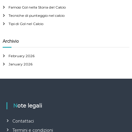
h
t
Famosi Gol nella Storia del Calcio
o
n
f
,
Tecniche di punteggio nel calcio
o
D
r
Tipi di Gol nel Calcio
i
:
s
t
Archivio
a
n
z
February 2026
a
January 2026
Note legali
Contattaci
Termini e condizioni