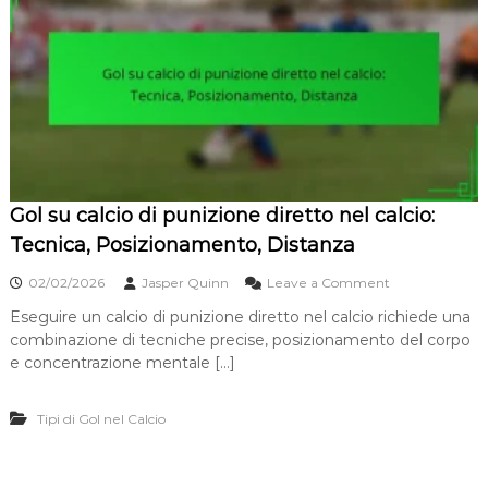
e
a
g
l
i
c
a
i
,
o
E
:
s
E
e
r
c
r
u
o
z
Gol su calcio di punizione diretto nel calcio:
r
i
e
Tecnica, Posizionamento, Distanza
o
d
n
i
o
02/02/2026
Jasper Quinn
Leave a Comment
e
G
n
,
i
Eseguire un calcio di punizione diretto nel calcio richiede una
G
L
u
combinazione di tecniche precise, posizionamento del corpo
o
a
d
l
e concentrazione mentale […]
v
i
s
o
z
u
r
i
Tipi di Gol nel Calcio
c
o
o
a
d
,
l
i
P
c
S