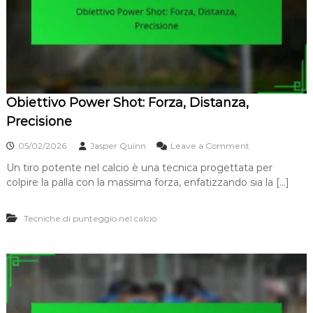
i
n
m
e
b
,
a
T
l
e
z
c
o
n
n
i
Obiettivo Power Shot: Forza, Distanza,
e
c
l
Precisione
a
c
a
o
05/02/2026
Jasper Quinn
Leave a Comment
l
n
c
Un tiro potente nel calcio è una tecnica progettata per
O
i
colpire la palla con la massima forza, enfatizzando sia la […]
b
o
i
:
e
C
Tecniche di punteggio nel calcio
t
o
t
n
i
s
v
a
o
p
P
e
o
v
w