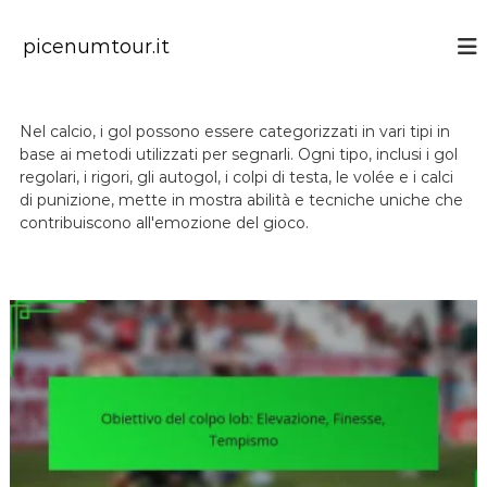
S
k
picenumtour.it
i
p
t
o
Nel calcio, i gol possono essere categorizzati in vari tipi in
c
base ai metodi utilizzati per segnarli. Ogni tipo, inclusi i gol
o
regolari, i rigori, gli autogol, i colpi di testa, le volée e i calci
n
di punizione, mette in mostra abilità e tecniche uniche che
t
contribuiscono all'emozione del gioco.
e
n
t