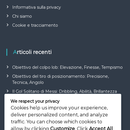
Informativa sulla privacy
Chi siamo
Cookie e tracciamento
Articoli recenti
Obiettivo del colpo lob: Elevazione, Finesse, Tempismo
Obiettivo del tiro di posizionamento: Precisione,
Tecnica, Angolo
Il Gol Solitario di Messi: Dribbling, Abilità, Brillantezza
Tiro di piatto in porta: Controllo, Precisione, Tecnica
We respect your privacy
Cookies help us improve your experience,
Obiettivo di rimbalzo nel calcio: Consapevolezza,
deliver personalized content, and analyze
Posizionamento, Velocità
traffic. You can choose which cookies to
allow by clicking
Customize
. Click
Accept All