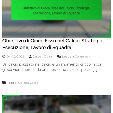
d
o
c
i
c
i
D
i
s
i
t
i
o
à
o
d
n
i
e
M
a
Obiettivo di Gioco Fisso nel Calcio: Strategia,
r
a
Esecuzione, Lavoro di Squadra
d
o
o
04/02/2026
Jasper Quinn
Leave a Comment
n
n
a
Un calcio piazzato nel calcio è un momento critico in cui il
O
:
gioco viene ripreso da una posizione ferma, spesso […]
b
C
i
o
e
n
Tipi di Gol nel Calcio
t
t
t
r
i
o
v
v
o
e
d
r
i