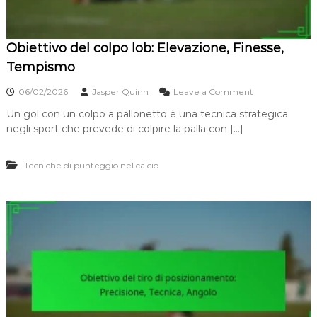
Obiettivo del colpo lob: Elevazione, Finesse,
Tempismo
o
06/02/2026
Jasper Quinn
Leave a Comment
n
Un gol con un colpo a pallonetto è una tecnica strategica
O
negli sport che prevede di colpire la palla con […]
b
i
e
Tecniche di punteggio nel calcio
t
t
i
v
o
d
e
l
c
o
l
p