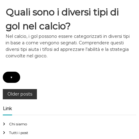
r
i
q
e
o
Quali sono i diversi tipi di
u
s
d
a
s
i
d
i
gol nel calcio?
p
r
o
u
a
n
Nel calcio, i gol possono essere categorizzati in diversi tipi
n
e
i
in base a come vengono segnati. Comprendere questi
,
z
diversi tipi aiuta i tifosi ad apprezzare l'abilità e la strategia
C
i
coinvolte nel gioco.
o
o
n
n
f
e
u
d
▾
s
i
i
r
o
e
P
Older posts
n
t
e
t
o
Link
o
n
e
s
Chi siamo
l
c
Tutti i post
t
a