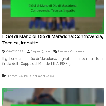
o
e
l
r
e
S
z
h
z
o
a
t
,
:
P
F
o
Il Gol di Mano di Dio di Maradona: Controversia,
o
s
r
Tecnica, Impatto
i
z
z
a
o
04/02/2026
Jasper Quinn
Leave a Comment
i
,
n
o
D
Il gol di mano di Dio di Maradona, segnato durante il quarto di
I
n
i
finale della Coppa del Mondo FIFA 1986 […]
l
a
s
G
m
t
o
e
a
Famosi Gol nella Storia del Calcio
l
n
n
d
t
z
i
o
a
M
,
,
a
V
P
n
e
r
o
l
e