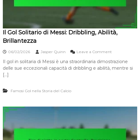
e
d
m
i
p
p
i
o
s
s
m
Il Gol Solitario di Messi: Dribbling, Abilità,
i
o
z
Brillantezza
i
o
o
06/02/2026
Jasper Quinn
Leave a Comment
n
n
a
Il gol in solitaria di Messi è una straordinaria dimostrazione
I
m
delle sue eccezionali capacità di dribbling e abilità, mentre si
l
e
G
[…]
n
o
t
l
o
Famosi Gol nella Storia del Calcio
S
:
o
P
l
r
i
e
t
c
a
i
r
s
i
i
o
o