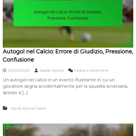
s
G
i
i
a
o
,
c
T
o
e
F
c
i
n
s
i
s
c
Autogol nel Calcio: Errore di Giudizio, Pressione,
o
a
n
Confusione
,
e
I
l
o
03/02/2026
Jasper Quinn
Leave a Comment
m
C
n
p
a
Un autogol nel calcio è un evento frustrante in cui un
A
a
l
giocatore segna accidentalmente per la squadra avversaria,
u
t
c
t
spesso a […]
t
i
o
o
o
g
:
Tipi di Gol nel Calcio
o
S
l
t
n
r
e
a
l
t
C