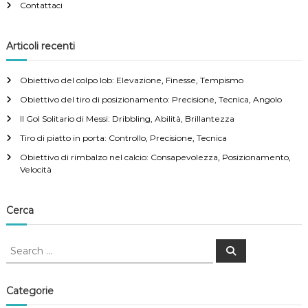
Contattaci
l
c
s
i
o
Articoli recenti
n
:
T
Obiettivo del colpo lob: Elevazione, Finesse, Tempismo
e
a
c
Obiettivo del tiro di posizionamento: Precisione, Tecnica, Angolo
n
v
Il Gol Solitario di Messi: Dribbling, Abilità, Brillantezza
i
c
Tiro di piatto in porta: Controllo, Precisione, Tecnica
a
i
,
Obiettivo di rimbalzo nel calcio: Consapevolezza, Posizionamento,
P
Velocità
g
o
s
i
a
Cerca
z
i
t
o
S
S
n
e
e
a
a
i
a
r
m
c
r
Categorie
e
h
o
c
n