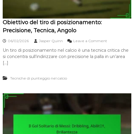
o
l
o
b
Obiettivo del tiro di posizionamento:
:
E
Precisione, Tecnica, Angolo
l
e
o
06/02/2026
Jasper Quinn
Leave a Comment
v
n
a
Un tiro di posizionamento nel calcio è una tecnica critica che
O
z
si concentra sull’indirizzare con precisione la palla in un’area
b
i
i
[…]
o
e
n
t
e
Tecniche di punteggio nel calcio
t
,
i
F
v
i
o
n
d
e
e
s
l
s
t
e
i
,
r
T
o