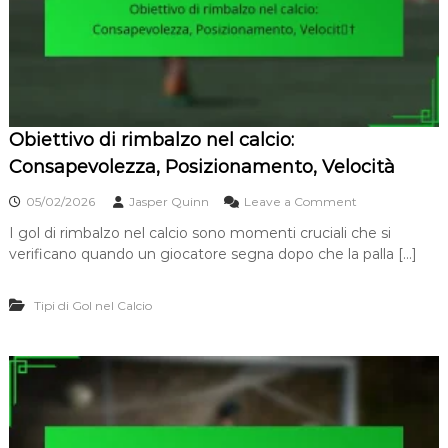
,
n
B
p
r
o
i
r
l
t
l
a
a
:
n
Obiettivo di rimbalzo nel calcio:
C
t
o
Consapevolezza, Posizionamento, Velocità
e
n
z
t
o
05/02/2026
Jasper Quinn
Leave a Comment
z
r
n
a
o
I gol di rimbalzo nel calcio sono momenti cruciali che si
O
l
verificano quando un giocatore segna dopo che la palla […]
b
l
i
o
e
,
Tipi di Gol nel Calcio
t
P
t
r
i
e
v
c
o
i
d
s
i
i
r
o