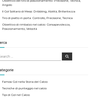
Obiettivo del tiro di posizionamento: Precisione, Tecnica,
Angolo
Il Gol Solitario di Messi: Dribbling, Abilità, Brillantezza
Tiro di piatto in porta: Controllo, Precisione, Tecnica
Obiettivo di rimbalzo nel calcio: Consapevolezza,
Posizionamento, Velocità
erca
S
e
a
r
c
ategorie
h
Famosi Gol nella Storia del Calcio
Tecniche di punteggio nel calcio
Tipi di Gol nel Calcio