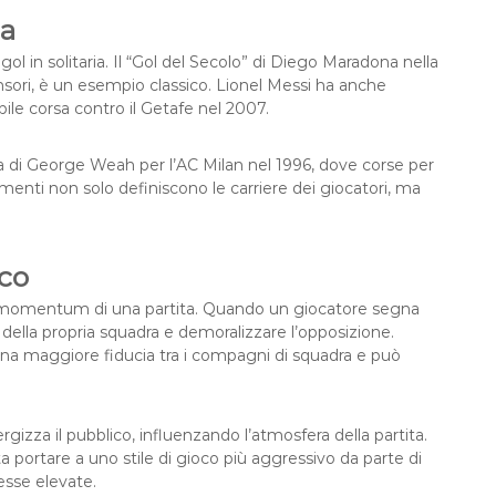
ia
ol in solitaria. Il “Gol del Secolo” di Diego Maradona nella
ensori, è un esempio classico. Lionel Messi ha anche
ile corsa contro il Getafe nel 2007.
ria di George Weah per l’AC Milan nel 1996, dove corse per
nti non solo definiscono le carriere dei giocatori, ma
oco
e il momentum di una partita. Quando un giocatore segna
e della propria squadra e demoralizzare l’opposizione.
a maggiore fiducia tra i compagni di squadra e può
gizza il pubblico, influenzando l’atmosfera della partita.
ta portare a uno stile di gioco più aggressivo da parte di
sse elevate.