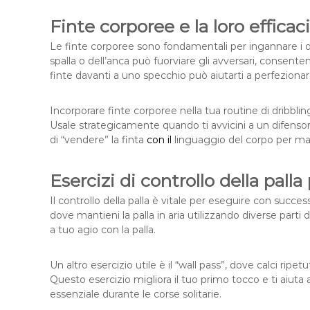
Finte corporee e la loro efficac
Le finte corporee sono fondamentali per ingannare i 
spalla o dell’anca può fuorviare gli avversari, consen
finte davanti a uno specchio può aiutarti a perfezionar
Incorporare finte corporee nella tua routine di dribbling
Usale strategicamente quando ti avvicini a un difensor
di “vendere” la finta
con il
linguaggio del corpo per mas
Esercizi di controllo della pal
Il controllo della palla è vitale per eseguire con successo 
dove mantieni la palla in aria utilizzando diverse parti d
a tuo agio con la palla.
Un altro esercizio utile è il “wall pass”, dove calci ripe
Questo esercizio migliora il tuo primo tocco e ti aiuta a
essenziale durante le corse solitarie.