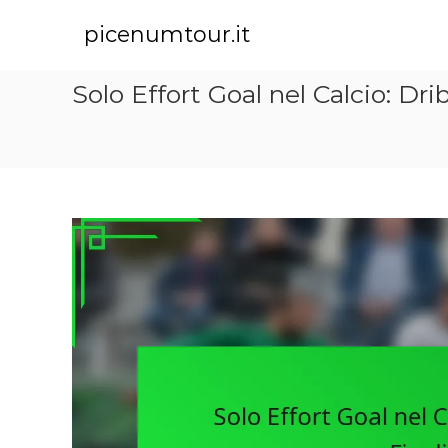
S
k
picenumtour.it
i
p
Solo Effort Goal nel Calcio: Drib
t
o
c
o
n
t
e
n
t