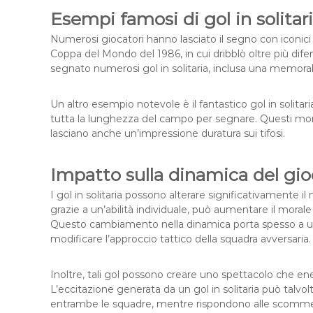
Esempi famosi di gol in solitar
Numerosi giocatori hanno lasciato il segno con iconici g
Coppa del Mondo del 1986, in cui dribblò oltre più dif
segnato numerosi gol in solitaria, inclusa una memorab
Un altro esempio notevole è il fantastico gol in solita
tutta la lunghezza del campo per segnare. Questi mome
lasciano anche un’impressione duratura sui tifosi.
Impatto sulla dinamica del gi
I gol in solitaria possono alterare significativament
grazie a un’abilità individuale, può aumentare il moral
Questo cambiamento nella dinamica porta spesso a un
modificare l’approccio tattico della squadra avversaria.
Inoltre, tali gol possono creare uno spettacolo che ener
L’eccitazione generata da un gol in solitaria può talvol
entrambe le squadre, mentre rispondono alle scomme