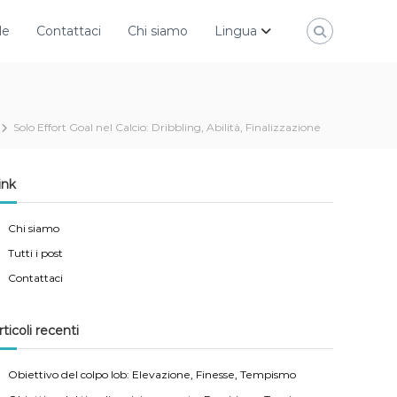
le
Contattaci
Chi siamo
Lingua
Solo Effort Goal nel Calcio: Dribbling, Abilità, Finalizzazione
ink
Chi siamo
Tutti i post
Contattaci
rticoli recenti
Obiettivo del colpo lob: Elevazione, Finesse, Tempismo