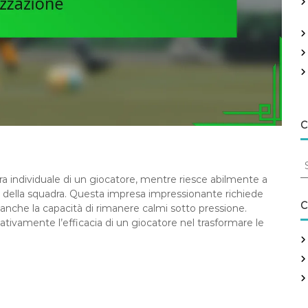
C
S
e
a individuale di un giocatore, mentre riesce abilmente a
a
 della squadra. Questa impresa impressionante richiede
r
C
a anche la capacità di rimanere calmi sotto pressione.
c
tivamente l’efficacia di un giocatore nel trasformare le
h
f
o
r
: